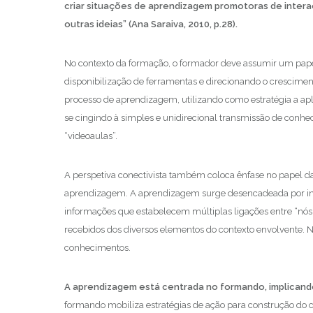
criar situações de aprendizagem promotoras de inter
outras ideias” (Ana Saraiva, 2010, p.28).
No contexto da formação, o formador deve assumir um papel
disponibilização de ferramentas e direcionando o cresciment
processo de aprendizagem, utilizando como estratégia a apli
se cingindo à simples e unidirecional transmissão de conhe
“videoaulas”.
A perspetiva conectivista também coloca ênfase no papel d
aprendizagem. A aprendizagem surge desencadeada por int
informações que estabelecem múltiplas ligações entre “nós” 
recebidos dos diversos elementos do contexto envolvente. 
conhecimentos.
A aprendizagem está centrada no formando, implicando
formando mobiliza estratégias de ação para construção do 