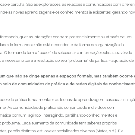
ção e partilha. São as explorações, as relações e comunicações com diferen
 entre as novas aprendizagens e os conhecimentos já existentes, gerando no
formando, quer as interações ocorram presencialmente ou através de um
idade do formando e não está dependente da forma de organização da
a. O formando tem o “poder” de selecionar a informação obtida através de
l e necessário para a resolução do seu “problema” de partida – aquisição de
uum que não se cinge apenas a espaços formais, mas também ocorre
 seio de comunidades de prática e de redes digitais de conhecimen
des de prática fundamentam as teorias de aprendizagem baseadas na aç
vente. As comunidades de prática são conjuntos de indivíduos com
mática comum, agindo, interagindo, partilhando conhecimentos e
o problema. Cada elemento da comunidade tem saberes próprios,
es, papéis distintos, estilos e especialidades diversas (Matos, s.d.). É a