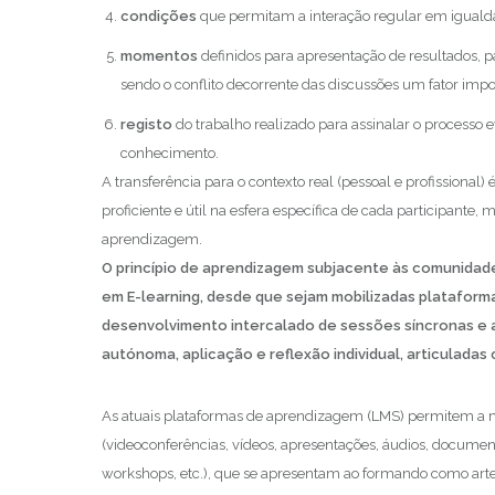
condições
que permitam a interação regular em igualda
momentos
definidos para apresentação de resultados, par
sendo o conflito decorrente das discussões um fator im
registo
do trabalho realizado para assinalar o processo 
conhecimento.
A transferência para o contexto real (pessoal e profissiona
proficiente e útil na esfera específica de cada participant
aprendizagem.
O princípio de aprendizagem subjacente às comunidade
em E-learning, desde que sejam mobilizadas plataform
desenvolvimento intercalado de sessões síncronas e
autónoma, aplicação e reflexão individual, articuladas
As atuais plataformas de aprendizagem (LMS) permitem a mo
(videoconferências, vídeos, apresentações, áudios, documentos 
workshops, etc.), que se apresentam ao formando como arte