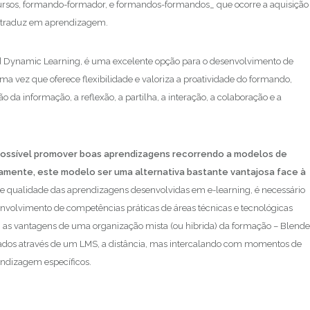
cursos, formando-formador, e formandos-formandos_ que ocorre a aquisição
 traduz em aprendizagem.
d Dynamic Learning, é uma excelente opção para o desenvolvimento de
a vez que oferece flexibilidade e valoriza a proatividade do formando,
da informação, a reflexão, a partilha, a interação, a colaboração e a
possível promover boas aprendizagens recorrendo a modelos de
amente, este modelo ser uma alternativa bastante vantajosa face à
e e qualidade das aprendizagens desenvolvidas em e-learning, é necessário
nvolvimento de competências práticas de áreas técnicas e tecnológicas
s, as vantagens de uma organização mista (ou hibrida) da formação – Blend
hados através de um LMS, a distância, mas intercalando com momentos de
rendizagem específicos.