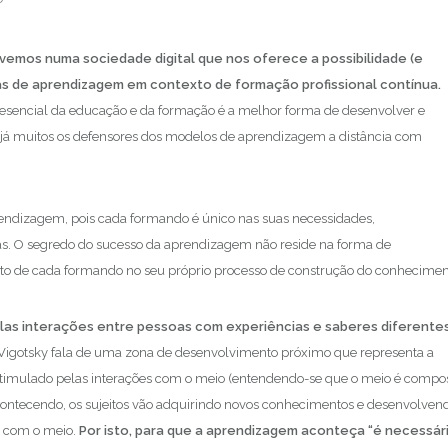
emos numa sociedade digital que nos oferece a possibilidade (e
as de aprendizagem em contexto de formação profissional contínua.
sencial da educação e da formação é a melhor forma de desenvolver e
ão já muitos os defensores dos modelos de aprendizagem a distância com
endizagem, pois cada formando é único nas suas necessidades,
as. O segredo do sucesso da aprendizagem não reside na forma de
to de cada formando no seu próprio processo de construção do conhecimen
as interações entre pessoas com experiências e saberes diferentes
Vigotsky fala de uma zona de desenvolvimento próximo que representa a
timulado pelas interações com o meio (entendendo-se que o meio é compo
acontecendo, os sujeitos vão adquirindo novos conhecimentos e desenvolven
o com o meio.
Por isto, para que a aprendizagem aconteça “é necessár