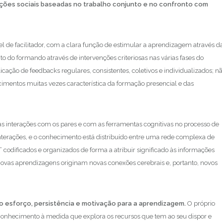
ações sociais baseadas no trabalho conjunto e no confronto com
 de facilitador, com a clara função de estimular a aprendizagem através d
o do formando através de intervenções criteriosas nas várias fases do
cação de feedbacks regulares, consistentes, coletivos e individualizados; n
cimentos muitas vezes característica da formação presencial e das
as interações com os pares e com as ferramentas cognitivas no processo de
erações, e o conhecimento está distribuído entre uma rede complexa de
codificados e organizados de forma a atribuir significado às informações
Novas aprendizagens originam novas conexões cerebrais e, portanto, novos
 esforço, persistência e motivação para a aprendizagem.
O próprio
conhecimento à medida que explora os recursos que tem ao seu dispor e