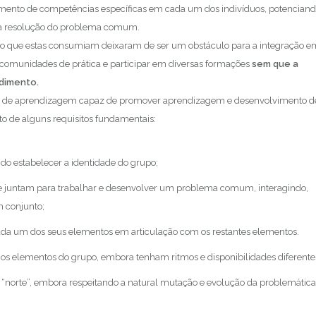
imento de competências específicas em cada um dos indivíduos, potencian
 a resolução do problema comum.
mpo que estas consumiam deixaram de ser um obstáculo para a integração e
s comunidades de prática e participar em diversas formações
sem que a
edimento.
e de aprendizagem capaz de promover aprendizagem e desenvolvimento d
to de alguns requisitos fundamentais:
ndo estabelecer a identidade do grupo;
 se juntam para trabalhar e desenvolver um problema comum, interagindo,
m conjunto;
ada um dos seus elementos em articulação com os restantes elementos.
os elementos do grupo, embora tenham ritmos e disponibilidades diferente
“norte”, embora respeitando a natural mutação e evolução da problemática