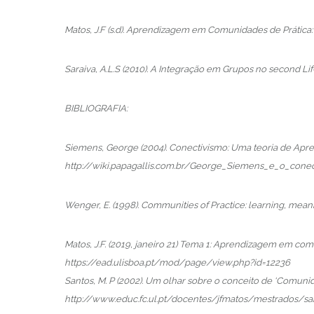
Matos, J.F (s.d). Aprendizagem em Comunidades de Prática: 
Saraiva, A.L.S (2010). A Integração em Grupos no second 
BIBLIOGRAFIA:
Siemens, George (2004). Conectivismo: Uma teoria de Apren
http://wiki.papagallis.com.br/George_Siemens_e_o_cone
Wenger, E. (1998). Communities of Practice: learning, mean
Matos, J.F. (2019, janeiro 21) Tema 1: Aprendizagem em comu
https://ead.ulisboa.pt/mod/page/view.php?id=12236
Santos, M. P (2002). Um olhar sobre o conceito de ‘Comunid
http://www.educ.fc.ul.pt/docentes/jfmatos/mestrados/s