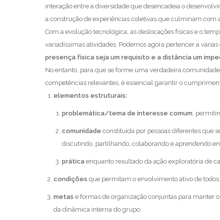
interação entre a diversidade que desencadeia o desenvolv
a construção de experiências coletivas que culminam com
Com a evolução tecnológica, as deslocações físicas e o te
variadíssimas atividades. Podemos agora pertencer a vária
presença física seja um requisito e a distância um imp
No entanto, para que se forme uma verdadeira comunidad
competências relevantes, é essencial garantir o cumprimen
elementos estruturais:
problemática/tema de interesse comum
, permiti
comunidade
constituída por pessoas diferentes que
discutindo, partilhando, colaborando e aprendendo e
prática
enquanto resultado da ação exploratória de c
condições
que permitam o envolvimento ativo de todos 
metas
e formas de organização conjuntas para manter o 
da dinâmica interna do grupo;