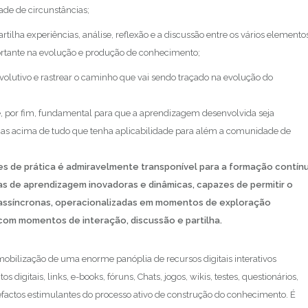
de de circunstâncias;
tilha experiências, análise, reflexão e a discussão entre os vários elemento
portante na evolução e produção de conhecimento;
evolutivo e rastrear o caminho que vai sendo traçado na evolução do
l) é, por fim, fundamental para que a aprendizagem desenvolvida seja
e, mas acima de tudo que tenha aplicabilidade para além a comunidade de
s de prática é admiravelmente transponível para a formação contín
as de aprendizagem inovadoras e dinâmicas, capazes de permitir o
 assíncronas, operacionalizadas em momentos de exploração
 com momentos de interação, discussão e partilha.
bilização de uma enorme panóplia de recursos digitais interativos
digitais, links, e-books, fóruns, Chats, jogos, wikis, testes, questionários,
factos estimulantes do processo ativo de construção do conhecimento. É