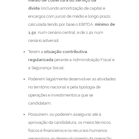
médio de cobertura do serviço da
dívida
(incluindo amortização de capital e
encargos com juros) de médio e longo prazo,
calculada tendo por base o EBITDA,
mínimo de
1,5x
, num cenário central, e de 1,4x num
cenário adverso];
Terem a
situação contributiva
regularizada
perante a Administração Fiscal e
a Segurança Social;
Poderem legalmente desenvolver as atividades
no território nacional e pela tipologia de
operações e investimentos a que se
candidatam;
Possuírem, ou poderem assegurar até à
aprovação da candidatura, os meios técnicos,
físicos e financeiros e os recursos humanos
necessários ao desenvolvimento da operação