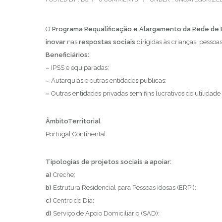
O
Programa Requalificação e Alargamento da Rede de 
inovar
nas
respostas sociais
dirigidas às crianças, pessoa
Beneficiários:
–
IPSS e equiparadas;
–
Autarquias e outras entidades publicas;
–
Outras entidades privadas sem fins lucrativos de utilidade
ÂmbitoTerritorial
Portugal Continental.
Tipologias de projetos sociais a apoiar:
a)
Creche;
b)
Estrutura Residencial para Pessoas Idosas (ERPI);
c)
Centro de Dia;
d)
Serviço de Apoio Domiciliário (SAD);