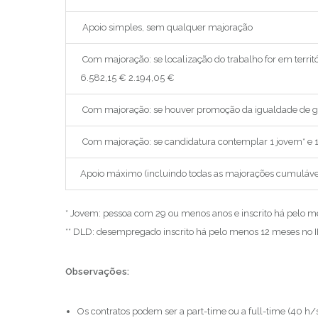
Apoio simples, sem qualquer majoração
Com majoração: se localização do trabalho for em territór
6.582,15 € 2.194,05 €
Com majoração: se houver promoção da igualdade de 
Com majoração: se candidatura contemplar 1 jovem* e 
Apoio máximo (incluindo todas as majorações cumuláve
* Jovem: pessoa com 29 ou menos anos e inscrito há pelo m
** DLD: desempregado inscrito há pelo menos 12 meses no I
Observações:
Os contratos podem ser a part-time ou a full-time (40 h/