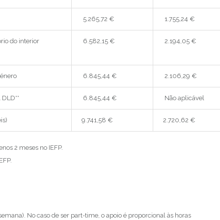
5.265,72 €
1.755,24 €
io do interior
6.582,15 €
2.194,05 €
género
6.845,44 €
2.106,29 €
1 DLD**
6.845,44 €
Não aplicável
is)
9.741,58 €
2.720,62 €
enos 2 meses no IEFP.
EFP.
semana). No caso de ser part-time, o apoio é proporcional às horas