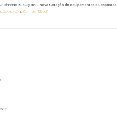
nvestimento
RE-C03-I01 – Nova Geração de equipamentos e Respostas
loads/2021/11/C03-i01-ISS.pdf
D
 2021