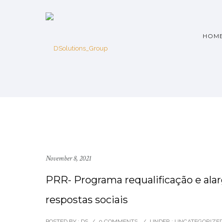
HOM
November 8, 2021
PRR- Programa requalificação e al
respostas sociais
POSTED BY : DS
/
0 COMMENTS
/
UNDER :
UNCATEGORIZE