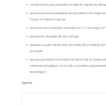
consecutivos que precedem a data do registo da ofert
pessoa que tenha prestado serviço efetivo em Regime
Forças Armadas e que se
encontre nas condições previstas no n.º 2 do artigo 22.
pessoa em situação de sem-abrigo;
pessoas a quem tenha sido reconhecido o Estatuto do
principal;
pessoa que tenha concluído há menos de 12 meses est
interesse estratégico, incluindo os projetos apresent
tecnológico.
Apoios