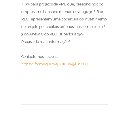
4. 5% para projetos de PME que, prescindindo do
empréstimo bancário referido no artigo 30º-B do
RECI, apresentem uma cobertura do investimento
do projeto por capitais próprios, nos termos do n.º
3 do Anexo C do RECI, superior a 25%.
Precisa de mais informação?
Contacte-nos através:
https://forms.gle/va9iQfEBwj5iT66N7