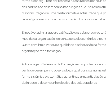
forma a conseguirem dar resposta às aspirações dos seus c
dos padrões de desempenho nas funções que lhes estão atri
disponibilização de uma oferta formativa actualizada que p
tecnológica e à contínua transformação dos postos de trabal
É inegável admitir que a qualificação dos colaboradores ter
medida da organização, do contexto socioeconómico e tecnol
Quero com isto dizer que a qualidade e adequação da formaç
organização faz à formação.
A Abordagem Sistémica da Formação é o suporte conceptual
perfis de desempenho observados, a qual consiste numa est
forma sistémica e sistemática garantindo uma articulação seq
definidos e o desempenho efectivo dos colaboradores.