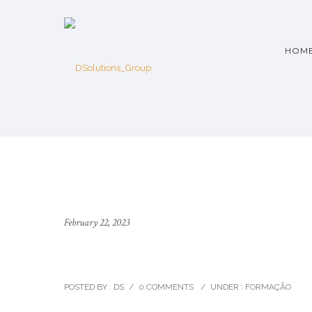
HOM
February 22, 2023
Abordagem sistémica à for
POSTED BY : DS
/
0 COMMENTS
/
UNDER :
FORMAÇÃO