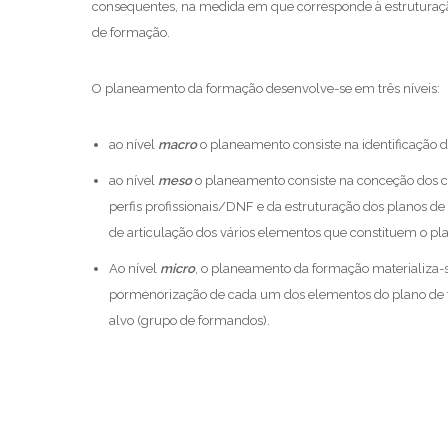
consequentes, na medida em que corresponde à estruturação
de formação.
O planeamento da formação desenvolve-se em três níveis:
ao nível
macro
o planeamento consiste na identificação d
ao nível
meso
o planeamento consiste na conceção dos c
perfis profissionais/DNF e da estruturação dos planos d
de articulação dos vários elementos que constituem o pla
Ao nível
micro
, o planeamento da formação materializa-s
pormenorização de cada um dos elementos do plano de fo
alvo (grupo de formandos).