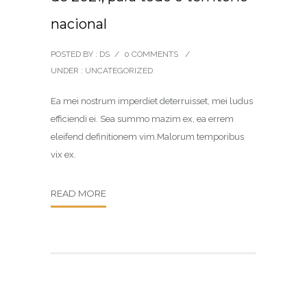
nacional
POSTED BY : DS
/
0 COMMENTS
/
UNDER :
UNCATEGORIZED
Ea mei nostrum imperdiet deterruisset, mei ludus
efficiendi ei. Sea summo mazim ex, ea errem
eleifend definitionem vim.Malorum temporibus
vix ex.
READ MORE