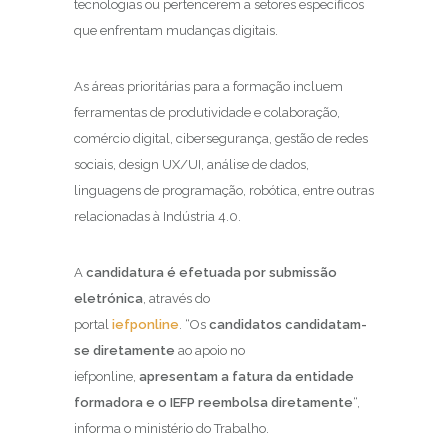
tecnologias ou pertencerem a setores específicos
que enfrentam mudanças digitais.
As áreas prioritárias para a formação incluem
ferramentas de produtividade e colaboração,
comércio digital, cibersegurança, gestão de redes
sociais, design UX/UI, análise de dados,
linguagens de programação, robótica, entre outras
relacionadas à Indústria 4.0.
A
candidatura é efetuada por submissão
eletrónica
, através do
portal
iefponline
. “Os
candidatos candidatam-
se diretamente
ao apoio no
iefponline,
apresentam a fatura da entidade
formadora e o IEFP reembolsa diretamente
“,
informa o ministério do Trabalho.