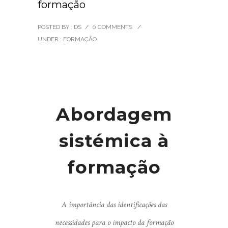
formação
POSTED BY : DS
/
0 COMMENTS
/
UNDER :
FORMAÇÃO
Abordagem
sistémica à
formação
A importância das identificações das
necessidades para o impacto da formação