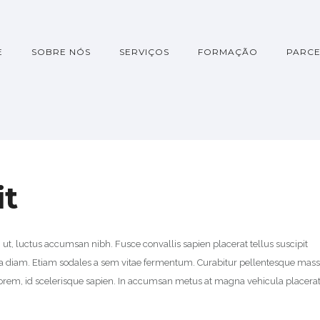
E
SOBRE NÓS
SERVIÇOS
FORMAÇÃO
PARCE
it
dui ut, luctus accumsan nibh. Fusce convallis sapien placerat tellus suscipit
t a diam. Etiam sodales a sem vitae fermentum. Curabitur pellentesque mas
m lorem, id scelerisque sapien. In accumsan metus at magna vehicula placera