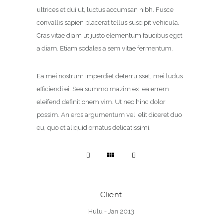
ultrices et dui ut, luctus accumsan nibh. Fusce
convallis sapien placerat tellus suscipit vehicula.
Cras vitae diam ut justo elementum faucibus eget
a diam. Etiam sodales a sem vitae fermentum.
Ea mei nostrum imperdiet deterruisset, mei ludus
efficiendi ei. Sea summo mazim ex, ea errem
eleifend definitionem vim. Ut nec hinc dolor
possim. An eros argumentum vel, elit diceret duo
eu, quo et aliquid ornatus delicatissimi.
Client
Hulu - Jan 2013